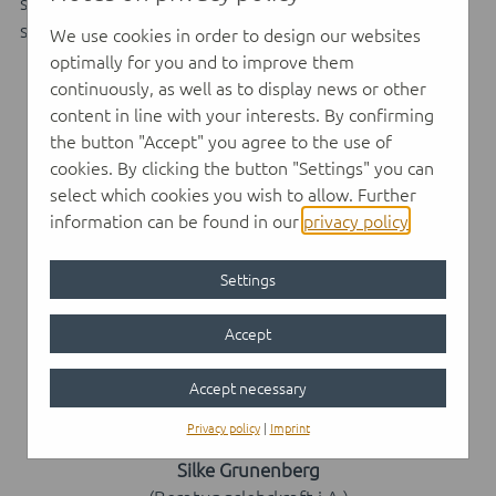
spreche nur dann mit anderen Personen, wenn Sie es
selbst ausdrücklich wünschen.
We use cookies in order to design our websites
optimally for you and to improve them
continuously, as well as to display news or other
content in line with your interests. By confirming
the button "Accept" you agree to the use of
cookies. By clicking the button "Settings" you can
select which cookies you wish to allow. Further
information can be found in our
privacy policy
.
Settings
Accept
Accept necessary
Privacy policy
|
Imprint
Silke Grunenberg