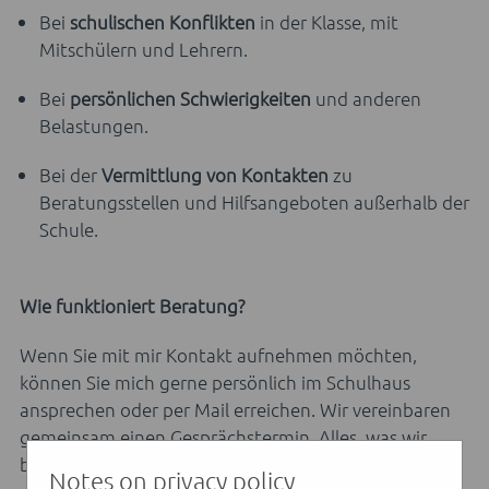
Bei
schulischen Konflikten
in der Klasse, mit
Mitschülern und Lehrern.
Bei
persönlichen Schwierigkeiten
und anderen
Belastungen.
Bei der
Vermittlung von Kontakten
zu
Beratungsstellen und Hilfsangeboten außerhalb der
Schule.
Wie funktioniert Beratung?
Wenn Sie mit mir Kontakt aufnehmen möchten,
können Sie mich gerne persönlich im Schulhaus
ansprechen oder per Mail erreichen. Wir vereinbaren
gemeinsam einen Gesprächstermin. Alles, was wir
besprechen, unterliegt der Schweigepflicht. Ich
Notes on privacy policy