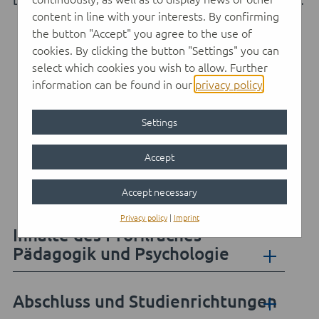
Das Profil richtet sich an Jugendliche mit Interesse an:
content in line with your interests. By confirming
einem vertieften pädagogischen,
the button "Accept" you agree to the use of
cookies. By clicking the button "Settings" you can
psychologischen und soziologischen
select which cookies you wish to allow. Further
Orientierungswissen
information can be found in our
privacy policy
.
menschlichem Verhalten und Erleben
Settings
menschlicher Entwicklung und
Interaktion
Accept
Fragen des menschlichen Daseins
Accept necessary
Privacy policy
|
Imprint
Inhalte des Profilfaches
Pädagogik und Psychologie
Abschluss und Studienrichtungen