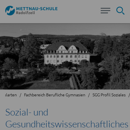
Su
chularten
Fachbereich Berufliche Gymnasien
SGG Profil Soziales
Sozial- und
Gesundheitswissenschaftliches