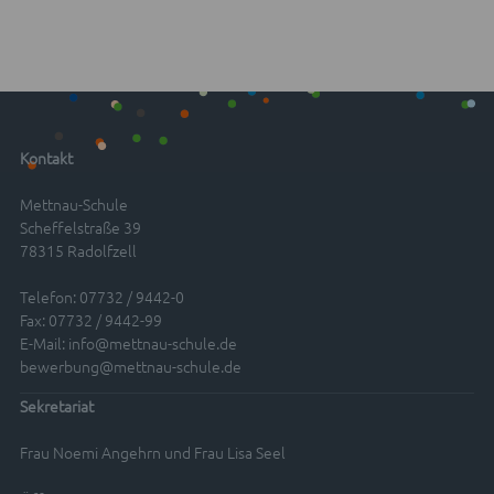
Kontakt
Mettnau-Schule
Scheffelstraße 39
78315 Radolfzell
Telefon: 07732 / 9442-0
Fax: 07732 / 9442-99
E-Mail:
info@mettnau-schule.de
bewerbung@mettnau-schule.de
Sekretariat
Frau Noemi Angehrn und Frau Lisa Seel