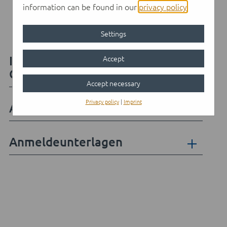
Gesundheits- und Pflegemanagement
information can be found in our
privacy policy
.
Biologie
Settings
Inhalte des Profilfaches
Accept
Gesundheit und Biologie
Accept necessary
Privacy policy
|
Imprint
Abschluss und Studienrichtungen
Anmeldeunterlagen