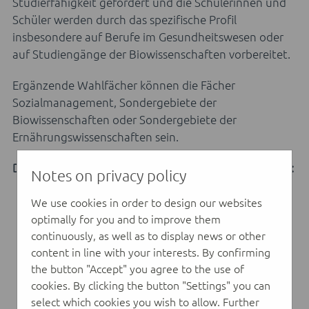
Studierfähigkeit gefördert und die Schülerinnen und
Schüler werden durch das spezifische Profil
insbesondere auf Berufe im Gesundheitswesen oder
auf Studiengänge der Biowissenschaften vorbereitet.
Ergänzende Wahlfächer können die Fächer
Sozialmanagement, Sondergebiete der
Biowissenschaften oder Sondergebiete der
Ernährungswissenschaften sein.
Das Profil richtet sich an Jugendliche mit Interesse an:
Notes on privacy policy
Anatomie, Physiologie und
We use cookies in order to design our websites
Humanbiologie
optimally for you and to improve them
continuously, as well as to display news or other
Medizin, Therapie und Rehabilitation
content in line with your interests. By confirming
the button "Accept" you agree to the use of
Prävention und Gesundheitsförderung
cookies. By clicking the button "Settings" you can
select which cookies you wish to allow. Further