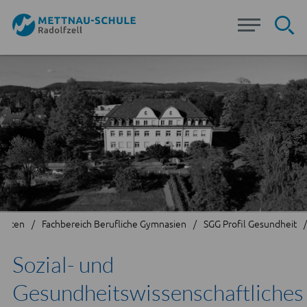
Su
larten
Fachbereich Berufliche Gymnasien
SGG Profil Gesundheit
Sozial- und
Gesundheitswissenschaftliches