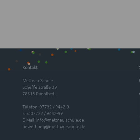
Kontakt
Mettnau-Schule
Scheffelstraße 39
78315 Radolfzell
Telefon: 07732 / 9442-0
Fax: 07732 / 9442-99
E-Mail:
info@mettnau-schule.de
bewerbung@mettnau-schule.de