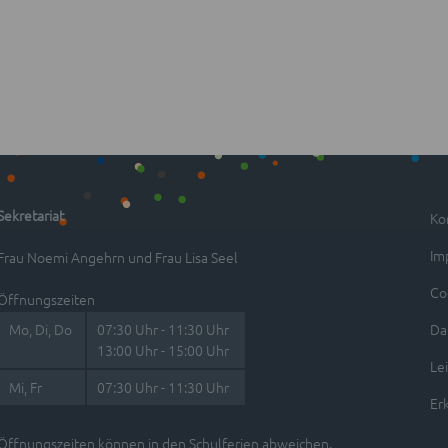
Sekretariat
Ko
Im
Frau Noemi Angehrn und Frau Lisa Seel
Co
Öffnungszeiten
Mo, Di, Do
07:30 Uhr - 11:30 Uhr
Da
13:00 Uhr - 15:00 Uhr
Le
Mi, Fr
07:30 Uhr - 11:30 Uhr
Erk
Öffnungszeiten können in den Schulferien abweichen.