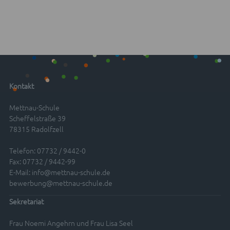
Kontakt
Mettnau-Schule
Scheffelstraße 39
78315 Radolfzell
Telefon: 07732 / 9442-0
Fax: 07732 / 9442-99
E-Mail:
info@mettnau-schule.de
bewerbung@mettnau-schule.de
Sekretariat
Frau Noemi Angehrn und Frau Lisa Seel