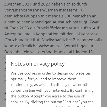
Zwischen 2021 und 2023 haben sich so durch
Von/Einander/Kennen/Lernen insgesamt 10
gemischte Gruppen mit mehr als 200 Menschen an
einem solchen lebendigen Austausch beteiligt. Zwar
ist Ende 2023 die Projektförderung ausgelaufen. Auf
Anregung und in Kooperation mit der Uni Konstanz
(Forschungsinstitut Gesellschaftlicher Zusammenhalt)
konnte erfreulicherweise an zwei Vormittagen im
Dezember ein weiterer Workshop stattfinden: 13
neuzugewanderten Schüler:innen der Mettnau-
Notes on privacy policy
Schule, die dort eine Ausbildung zu
Altenpflegehelfer:innen absolvieren, trafen auf
We use cookies in order to design our websites
ebenfalls 13 einheimische Teilnehmer:innen aus
optimally for you and to improve them
Radolfzell und der Region.
continuously, as well as to display news or other
content in line with your interests. By confirming
Besondere Erfahrungen an einer „Schule ohne
the button "Accept" you agree to the use of
Rassimus – Schule mit Courage":
cookies. By clicking the button "Settings" you can