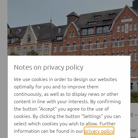
Notes on privacy policy
We use cookies in order to design our websites
optimally for you and to improve them
continuously, as well as to display news or other
content in line with your interests. By confirming
the button "Accept" you agree to the use of
Regional, innovativ und nachhaltig für die Gesundheit –
cookies. By clicking the button "Settings" you can
select which cookies you wish to allow. Further
Ein tolles Programm wurde uns geboten, das uns hinter 
information can be found in our
privacy policy
.
wir in die „Schmiede" der medizinischen Feinwerkzeug