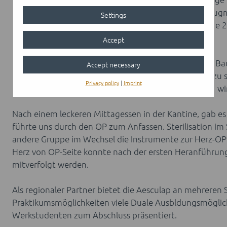
Clip wurden wir elegant in die Profession der Werkzeu
Settings
Niveau" staunten die 21 Schülerinnen und Schüler, die 2
Biologie" ablegen werden.
Accept
Die Benchmark-factory ist zum denkmalgeschützten Bau
Accept necessary
Innovationen sind nicht nur in der Werkzeugtechnik zu
Privacy policy
|
Imprint
der Prothesen. Das Schleifen eines Meniskus konnten wir
Nach einem leckeren Mittagessen in der Kantine, gab es
führte uns durch den OP zum Anfassen. Sterilisation im
andere Gruppe im Wechsel die Instrumente zur Herz-OP 
Herz von OP-Seite konnte nach der ersten Heranführung
mitverfolgt werden.
Als regionaler Partner bietet die Aesculap an mehreren
Praktikumsmöglichkeiten viele Duale Ausbldungsmöglic
Werkstudenten zum Abschluss präsentiert.