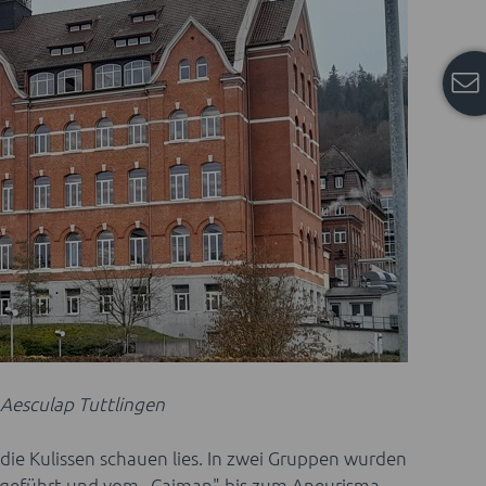
 Aesculap Tuttlingen
die Kulissen schauen lies. In zwei Gruppen wurden
e geführt und vom „Caiman" bis zum Aneurisma-